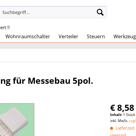
rt !!
Wohnraumschalter
Verteiler
Steuern
Werkzeug
g für Messebau 5pol.
€ 8,58
Inhalt:
1 Stück
inkl. MwSt.
zzg
Lieferzeit
lagernd