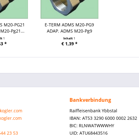
S M20-PG21
E-TERM ADMS M20-PG9
M20-Pg21...
ADAP. ADMS M20-Pg9
Adapter...
lt
1
Inhalt
1
63 *
€ 1,39 *
Bankverbindung
-kogler.com
Raiffeisenbank Ybbstal
-kogler.com
IBAN: AT53 3290 6000 0002 2632
BIC: RLNWATWWWHY
544 23 53
UID: ATU68443516