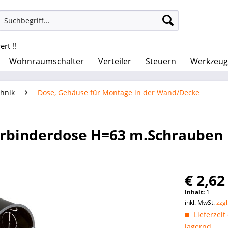
rt !!
Wohnraumschalter
Verteiler
Steuern
Werkzeug
chnik
Dose, Gehäuse für Montage in der Wand/Decke
erbinderdose H=63 m.Schrauben
€ 2,62
Inhalt:
1
inkl. MwSt.
zzg
Lieferzeit
lagernd