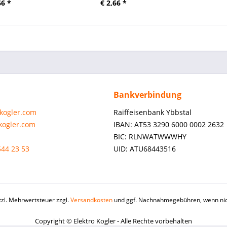
66 *
€ 2,66 *
Bankverbindung
-kogler.com
Raiffeisenbank Ybbstal
-kogler.com
IBAN: AT53 3290 6000 0002 2632
BIC: RLNWATWWWHY
544 23 53
UID: ATU68443516
etzl. Mehrwertsteuer zzgl.
Versandkosten
und ggf. Nachnahmegebühren, wenn nic
Copyright © Elektro Kogler - Alle Rechte vorbehalten