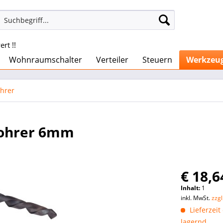
rt !!
Wohnraumschalter
Verteiler
Steuern
Werkzeu
hrer
bohrer 6mm
€ 18,6
Inhalt:
1
inkl. MwSt.
zzg
Lieferzeit
lagernd