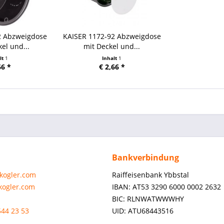
2 Abzweigdose
KAISER 1172-92 Abzweigdose
el und...
mit Deckel und...
lt
1
Inhalt
1
66 *
€ 2,66 *
Bankverbindung
-kogler.com
Raiffeisenbank Ybbstal
-kogler.com
IBAN: AT53 3290 6000 0002 2632
BIC: RLNWATWWWHY
544 23 53
UID: ATU68443516