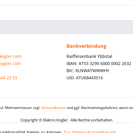
Bankverbindung
-kogler.com
Raiffeisenbank Ybbstal
-kogler.com
IBAN: AT53 3290 6000 0002 2632
BIC: RLNWATWWWHY
544 23 53
UID: ATU68443516
etzl. Mehrwertsteuer zzgl.
Versandkosten
und ggf. Nachnahmegebühren, wenn nic
Copyright © Elektro Kogler - Alle Rechte vorbehalten
unktionalität bieten zu können.
Zur Datenschutzerklärung