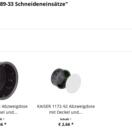
089-33 Schneideneinsätze"
2 Abzweigdose
KAISER 1172-92 Abzweigdose
el und...
mit Deckel und...
lt
1
Inhalt
1
66 *
€ 2,66 *