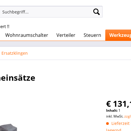
rt !!
Wohnraumschalter
Verteiler
Steuern
Werkzeu
Ersatzklingen
neinsätze
€ 131,
Inhalt:
1
inkl. MwSt.
zzg
Lieferzeit
lagernd