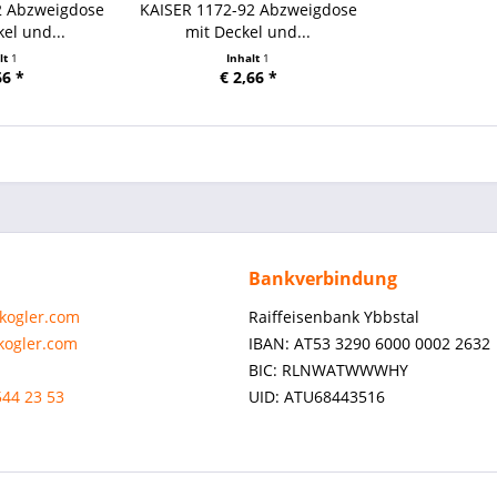
2 Abzweigdose
KAISER 1172-92 Abzweigdose
el und...
mit Deckel und...
lt
1
Inhalt
1
66 *
€ 2,66 *
Bankverbindung
-kogler.com
Raiffeisenbank Ybbstal
-kogler.com
IBAN: AT53 3290 6000 0002 2632
BIC: RLNWATWWWHY
544 23 53
UID: ATU68443516