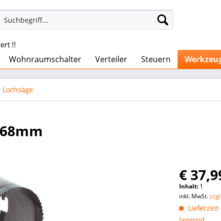
rt !!
Wohnraumschalter
Verteiler
Steuern
Werkzeu
Lochsäge
t 68mm
€ 37,9
Inhalt:
1
inkl. MwSt.
zzg
Lieferzeit
lagernd