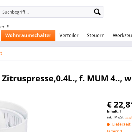
rt !!
Wohnraumschalter
Verteiler
Steuern
Werkzeu
O
truspresse,0.4L., f. MUM 4.., w
€ 22,8
Inhalt:
1
inkl. MwSt.
zzg
Lieferzeit
lagernd