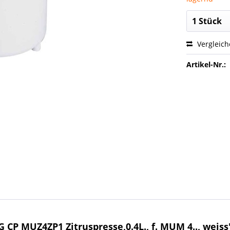
Vergleic
Artikel-Nr.:
P MUZ4ZP1 Zitruspresse,0.4L., f. MUM 4.., weiss