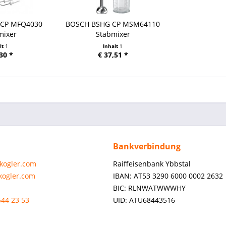
 CP MFQ4030
BOSCH BSHG CP MSM64110
mixer
Stabmixer
lt
1
Inhalt
1
30 *
€ 37,51 *
Bankverbindung
-kogler.com
Raiffeisenbank Ybbstal
-kogler.com
IBAN: AT53 3290 6000 0002 2632
BIC: RLNWATWWWHY
544 23 53
UID: ATU68443516