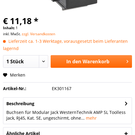
€ 11,18 *
Inhalt:
1
inkl. MwSt.
zzgl. Versandkosten
Lieferzeit ca. 1-3 Werktage, vorausgesetzt beim Lieferanten
lagernd
In den
Warenkorb
Merken
Artikel-Nr.:
EK301167
Beschreibung
Buchsen für Modular Jack WesternTechnik AMP SL Toolless
Jack, RJ45, Kat. 5E, ungeschirmt, ohne...
mehr
Ähnliche Artikel