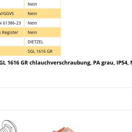
Nein
ÜV/GGVS
Nein
N 61386-23
Nein
s Register
Nein
DIETZEL
SGL 1616 GR
GL 1616 GR chlauchverschraubung, PA grau, IP54, 