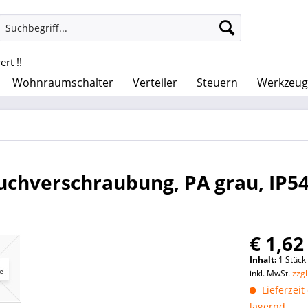
rt !!
Wohnraumschalter
Verteiler
Steuern
Werkzeug
uchverschraubung, PA grau, IP54
€ 1,62
Inhalt:
1 Stück
inkl. MwSt.
zzg
Lieferzeit
lagernd