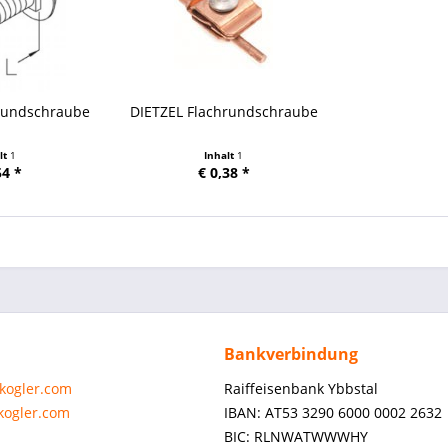
hrundschraube
DIETZEL Flachrundschraube
lt
1
Inhalt
1
54 *
€ 0,38 *
Bankverbindung
-kogler.com
Raiffeisenbank Ybbstal
-kogler.com
IBAN: AT53 3290 6000 0002 2632
BIC: RLNWATWWWHY