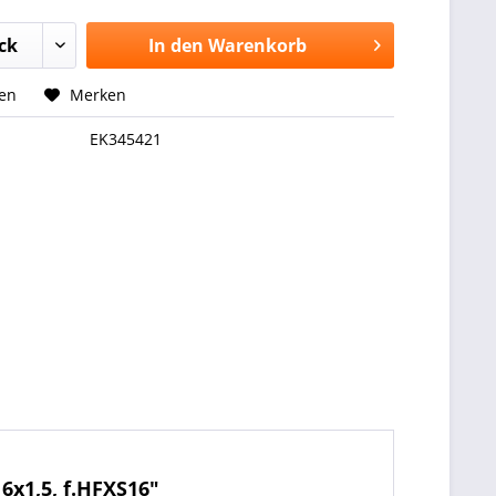
In den
Warenkorb
hen
Merken
EK345421
6x1,5, f.HFXS16"