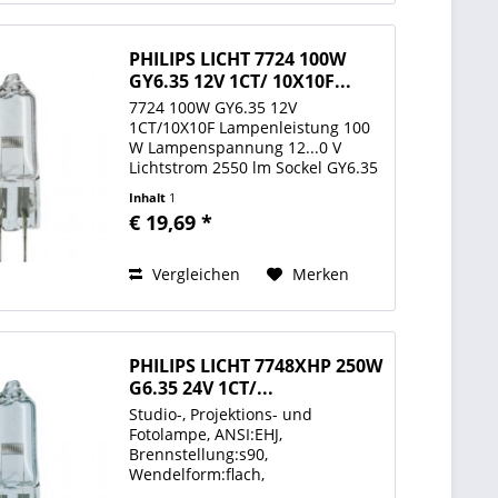
PHILIPS LICHT 7724 100W
GY6.35 12V 1CT/ 10X10F...
7724 100W GY6.35 12V
1CT/10X10F Lampenleistung 100
W Lampenspannung 12...0 V
Lichtstrom 2550 lm Sockel GY6.35
Farbtemperatur 3100 K
Inhalt
1
Brennstellung s90 ANSI EVA
€ 19,69 *
Wendelform Monoplane
Wendellänge 4,8 mm
Lichtpunkthöhe 30 mm...
Vergleichen
Merken
PHILIPS LICHT 7748XHP 250W
G6.35 24V 1CT/...
Studio-, Projektions- und
Fotolampe, ANSI:EHJ,
Brennstellung:s90,
Wendelform:flach,
Wendellänge:7.4x3.5mm,