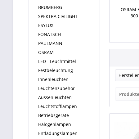
BRUMBERG
OSRAM 
300
SPEKTRA CIVILIGHT
Back
ESYLUX
FONATSCH
PAULMANN
OSRAM
LED - Leuchtmittel
Festbeleuchtung
Hersteller
Innenleuchten
Leuchtenzubehör
OSR
Produkte
Aussenleuchten
PHILI
Leuchtstofflampen
Betriebsgeräte
Halogenlampen
Entladungslampen