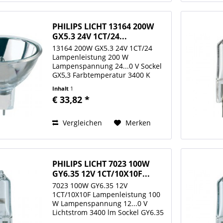
PHILIPS LICHT 13164 200W
GX5.3 24V 1CT/24...
13164 200W GX5.3 24V 1CT/24
Lampenleistung 200 W
Lampenspannung 24...0 V Sockel
GX5,3 Farbtemperatur 3400 K
Brennstellung s90 ANSI EJL
Inhalt
1
Wendelform Monoplane
€ 33,82 *
Reflektordurchmesser 50 mm
Cool Beam Ja Technologie
Halogen Hersteller PHILIPS...
Vergleichen
Merken
PHILIPS LICHT 7023 100W
GY6.35 12V 1CT/10X10F...
7023 100W GY6.35 12V
1CT/10X10F Lampenleistung 100
W Lampenspannung 12...0 V
Lichtstrom 3400 lm Sockel GY6.35
Farbtemperatur 3400 K