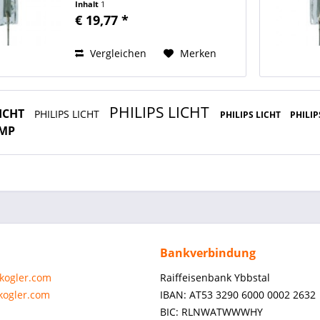
Inhalt
1
Brennstellung beliebig ANSI FCR
€ 19,77 *
Wendelform Monoplane
Wendellänge 4,2 mm
Lichtpunkthöhe 30 mm...
Vergleichen
Merken
PHILIPS LICHT
LICHT
PHILIPS LICHT
PHILIPS LICHT
PHILIP
MP
Bankverbindung
-kogler.com
Raiffeisenbank Ybbstal
-kogler.com
IBAN: AT53 3290 6000 0002 2632
BIC: RLNWATWWWHY