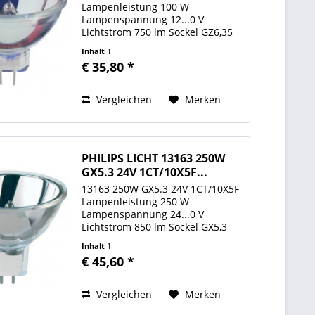
Lampenleistung 100 W
Lampenspannung 12...0 V
Lichtstrom 750 lm Sockel GZ6,35
Farbtemperatur 3400 K
Inhalt
1
Brennstellung s105 ANSI EFP
€ 35,80 *
Reflektordurchmesser 50 mm
Cool Beam Nein Technologie
Glühlampe Hersteller...
Vergleichen
Merken
PHILIPS LICHT 13163 250W
GX5.3 24V 1CT/10X5F...
13163 250W GX5.3 24V 1CT/10X5F
Lampenleistung 250 W
Lampenspannung 24...0 V
Lichtstrom 850 lm Sockel GX5,3
Farbtemperatur 3400 K
Inhalt
1
Brennstellung s105 ANSI ELC
€ 45,60 *
Wendelform Monoplane
Reflektordurchmesser 50 mm
Cool Beam Ja Technologie
Vergleichen
Merken
Halogen...