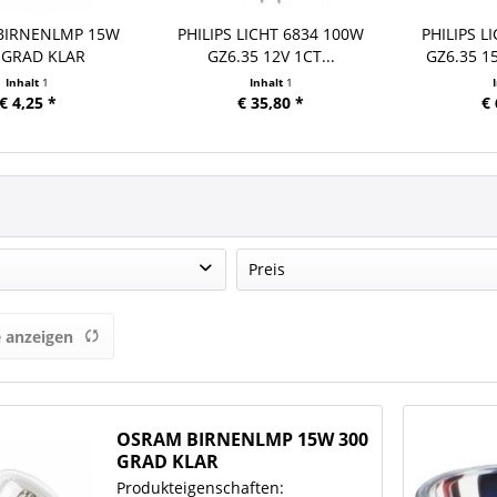
BIRNENLMP 15W
PHILIPS LICHT 6834 100W
PHILIPS L
 GRAD KLAR
GZ6.35 12V 1CT...
GZ6.35 15
ofenlampe...
Inhalt
1
Inhalt
1
€ 4,25 *
€ 35,80 *
€ 
Preis
AM
 anzeigen
von
€ 4,25
bis
€ 62,12
PS LICHT
OSRAM BIRNENLMP 15W 300
GRAD KLAR
Backofenlampe...
Produkteigenschaften: