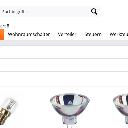
rt !!
Wohnraumschalter
Verteiler
Steuern
Werkze