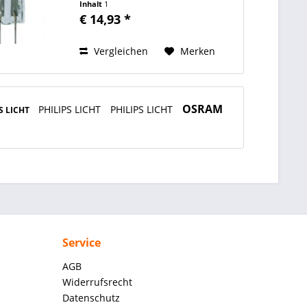
Inhalt
1
Technologie:Halogen,
€ 14,93 *
Lampenspannung:24V,
Lichtstrom:10000lm,
Leistung:250W, Sockel:G6,35,
Vergleichen
Merken
Lampenleistung:250W, Cool
Beam:nein...
OSRAM
PHILIPS LICHT
PHILIPS LICHT
S LICHT
Service
AGB
Widerrufsrecht
Datenschutz