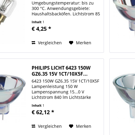
Umgebungstemperatur: bis zu
300 °C. Anwendungsgebiete:
Haushaltsbacköfen. Lichtstrom 85
lm Mittlere Nennlebensdauer
Inhalt
1
1000 h Energieeffizienzklasse E
€ 4,25 *
Lampenleistung 15 W
Lampenspannung 230...230 V
Sockel E14...
Vergleichen
Merken
PHILIPS LICHT 6423 150W
GZ6.35 15V 1CT/10X5F...
6423 150W GZ6.35 15V 1CT/10X5F
Lampenleistung 150 W
Lampenspannung 15...0 V
Lichtstrom 840 lm Lichtstärke
3850 cd Sockel GZ6,35
Inhalt
1
Farbtemperatur 3400 K
€ 62,12 *
Brennstellung s105 Wendelform
Monoplane Reflektordurchmesser
50 mm Cool Beam Ja...
Vergleichen
Merken