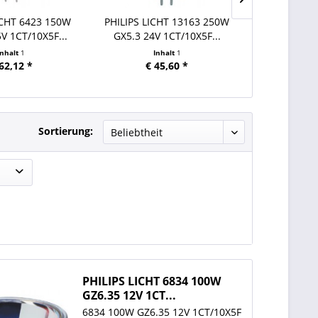
ICHT 6423 150W
PHILIPS LICHT 13163 250W
PHILIPS LIC
V 1CT/10X5F...
GX5.3 24V 1CT/10X5F...
GX5.3 24
Inhalt
1
Inhalt
1
In
62,12 *
€ 45,60 *
€ 3
Sortierung:
PHILIPS LICHT 6834 100W
GZ6.35 12V 1CT...
6834 100W GZ6.35 12V 1CT/10X5F