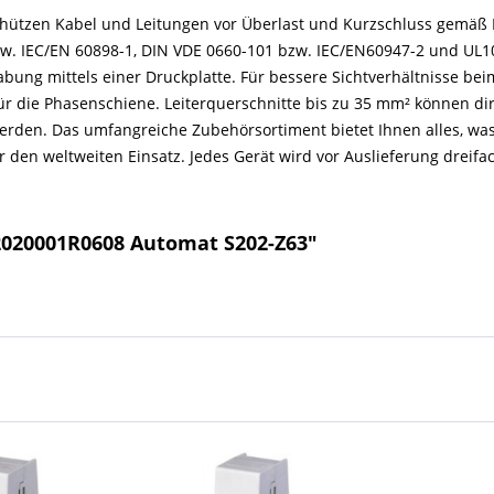
hützen Kabel und Leitungen vor Überlast und Kurzschluss gemäß 
zw. IEC/EN 60898-1, DIN VDE 0660-101 bzw. IEC/EN60947-2 und UL10
ung mittels einer Druckplatte. Für bessere Sichtverhältnisse bei
ür die Phasenschiene. Leiterquerschnitte bis zu 35 mm² können di
erden. Das umfangreiche Zubehörsortiment bietet Ihnen alles, was 
 den weltweiten Einsatz. Jedes Gerät wird vor Auslieferung dreifac
2020001R0608 Automat S202-Z63"