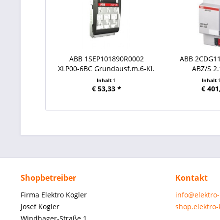
ABB 1SEP101890R0002
ABB 2CDG1
XLP00-6BC Grundausf.m.6-Kl.
ABZ/S 2.
Inhalt
1
Inhalt
€ 53,33 *
€ 401
Shopbetreiber
Kontakt
Firma Elektro Kogler
info@elektro
Josef Kogler
shop.elektro
Windhager-Straße 1