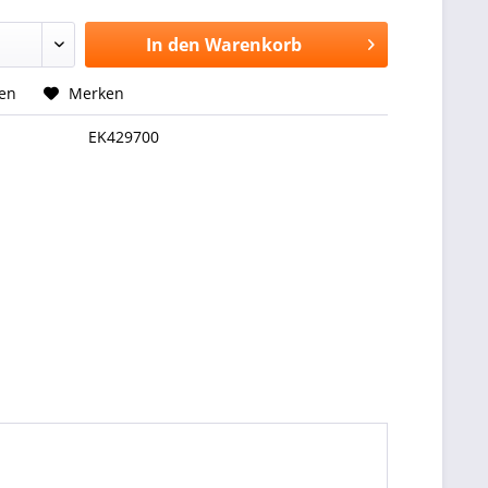
In den
Warenkorb
hen
Merken
EK429700