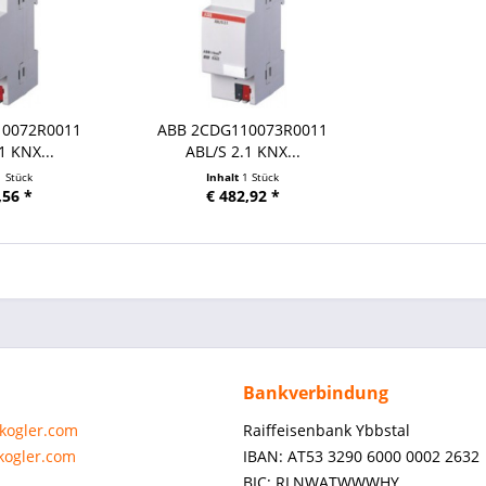
10072R0011
ABB 2CDG110073R0011
1 KNX...
ABL/S 2.1 KNX...
1 Stück
Inhalt
1 Stück
,56 *
€ 482,92 *
Bankverbindung
-kogler.com
Raiffeisenbank Ybbstal
-kogler.com
IBAN: AT53 3290 6000 0002 2632
BIC: RLNWATWWWHY