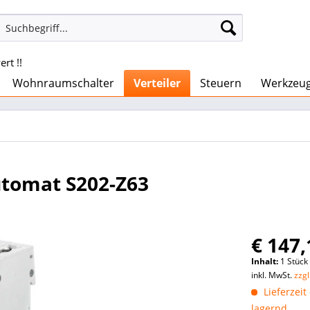
rt !!
Wohnraumschalter
Verteiler
Steuern
Werkzeu
tomat S202-Z63
€ 147,
Inhalt:
1 Stück
inkl. MwSt.
zzg
Lieferzeit
lagernd