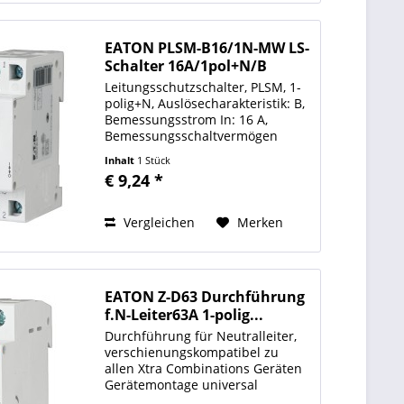
EATON PLSM-B16/1N-MW LS-
Schalter 16A/1pol+N/B
Leitungsschutzschalter, PLSM, 1-
polig+N, Auslösecharakteristik: B,
Bemessungsstrom In: 16 A,
Bemessungsschaltvermögen
nach IEC/EN 60898-1: 10 kA,
Inhalt
1 Stück
Schaltgeräte für Wohn- und
€ 9,24 *
Zweckbau Auslösecharakteristik B
Polzahl (gesamt) 2 Anzahl der...
Vergleichen
Merken
EATON Z-D63 Durchführung
f.N-Leiter63A 1-polig...
Durchführung für Neutralleiter,
verschienungskompatibel zu
allen Xtra Combinations Geräten
Gerätemontage universal
Zusatzeinrichtung sonstige