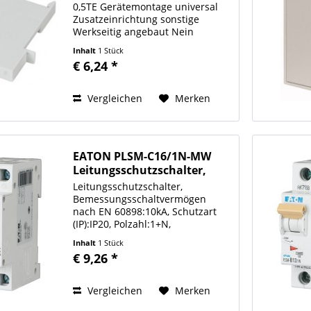
0,5TE Gerätemontage universal
Zusatzeinrichtung sonstige
Werkseitig angebaut Nein
Baubreite (TE) 0,5 Anzahl der
Inhalt
1 Stück
Schließer 0 Anzahl der Öffner 0
€ 6,24 *
Anzahl der Wechsler 0 Anzahl der
Fehlersignalschalter 0...
Vergleichen
Merken
EATON PLSM-C16/1N-MW
Leitungsschutzschalter,
16...
Leitungsschutzschalter,
Bemessungsschaltvermögen
nach EN 60898:10kA, Schutzart
(IP):IP20, Polzahl:1+N,
Auslösecharakteristik:C,
Inhalt
1 Stück
Bemessungsstrom:16A,
€ 9,26 *
Frequenz:50Hz
Auslösecharakteristik C Polzahl
(gesamt) 2 Bemessungsstrom 16
Vergleichen
Merken
A...