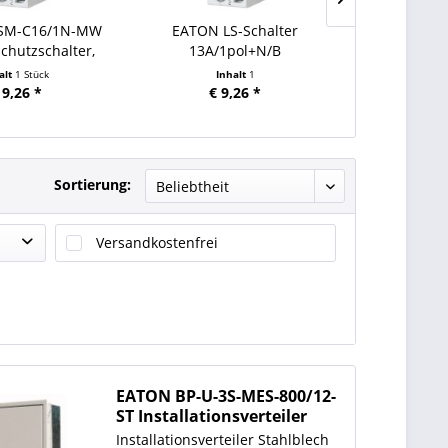
SM-C16/1N-MW
EATON LS-Schalter
EATON L
chutzschalter,
13A/1pol+N/B
13A/1
16...
alt
1 Stück
Inhalt
1
Inha
 9,26 *
€ 9,26 *
€ 
Sortierung:
Versandkostenfrei
EATON BP-U-3S-MES-800/12-
ST Installationsverteiler
Installationsverteiler Stahlblech