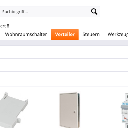
rt !!
Wohnraumschalter
Verteiler
Steuern
Werkzeu