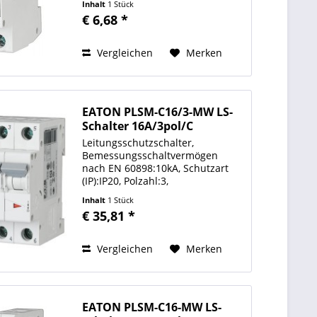
Inhalt
1 Stück
Werkseitig angebaut Nein
€ 6,68 *
Baubreite (TE) 1 Anzahl der
Schließer 0 Anzahl der Öffner 0
Anzahl der...
Vergleichen
Merken
EATON PLSM-C16/3-MW LS-
Schalter 16A/3pol/C
Leitungsschutzschalter,
Bemessungsschaltvermögen
nach EN 60898:10kA, Schutzart
(IP):IP20, Polzahl:3,
Auslösecharakteristik:C,
Inhalt
1 Stück
Bemessungsstrom:16A,
€ 35,81 *
Frequenz:50Hz
Auslösecharakteristik C Polzahl
(gesamt) 3 Bemessungsstrom 16
Vergleichen
Merken
A...
EATON PLSM-C16-MW LS-