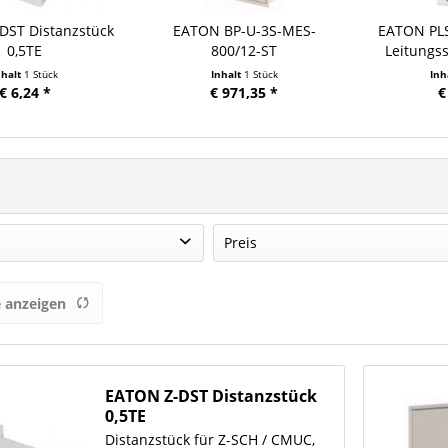
DST Distanzstück
EATON BP-U-3S-MES-
EATON PL
0,5TE
800/12-ST
Leitungss
Installationsverteiler
nhalt
1 Stück
Inhalt
1 Stück
Inh
€ 6,24 *
€ 971,35 *
€
Preis
ON
 anzeigen
von
€ 0,18
bis
€ 16336,24
EATON Z-DST Distanzstück
0,5TE
Distanzstück für Z-SCH / CMUC,