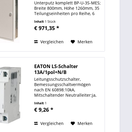
Unterputz komplett BP-U-3S-MES;
Breite 800mm, Höhe 1260mm, 35
Teilungseinheiten pro Reihe, 6
Reihen; Unterputz - Verteiler mit
Inhalt
1 Stück
Gehäuse und Montageeinsatz,
€ 971,35 *
komplett; Stahlblech
pulverbeschichtet, RAL 7035...
Vergleichen
Merken
EATON LS-Schalter
13A/1pol+N/B
Leitungsschutzschalter,
Bemessungsschaltvermögen
nach EN 60898:10kA,
Mitschaltender Neutralleiter:ja,
Schutzart (IP):IP20,
Inhalt
1
Baubreite:26,3mm, Baugröße
€ 9,26 *
(nach DIN 43880):1,5, Polzahl:1+N,
Auslösecharakteristik:B,...
Vergleichen
Merken