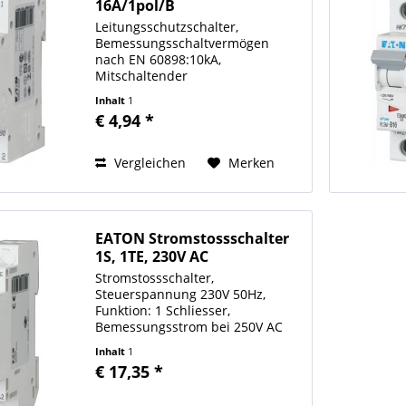
16A/1pol/B
Leitungsschutzschalter,
Bemessungsschaltvermögen
nach EN 60898:10kA,
Mitschaltender
Neutralleiter:nein, Schutzart
Inhalt
1
(IP):IP20, Baubreite:17,5mm,
€ 4,94 *
Baugröße (nach DIN 43880):1,
Polzahl:1, Auslösecharakteristik:B,
Bemessungsspannung:230/400AC,...
Vergleichen
Merken
EATON Stromstossschalter
1S, 1TE, 230V AC
Stromstossschalter,
Steuerspannung 230V 50Hz,
Funktion: 1 Schliesser,
Bemessungsstrom bei 250V AC
nach IEC/EN 60669-2-2: 16A,
Inhalt
1
Kappen-Einbaumaß 45mm,
€ 17,35 *
Einbaubreite 1TE (17,5mm),
Hutschienenmontage,