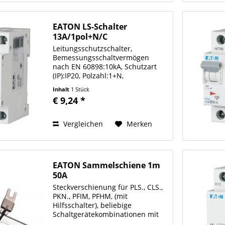
EATON LS-Schalter
13A/1pol+N/C
Leitungsschutzschalter,
Bemessungsschaltvermögen
nach EN 60898:10kA, Schutzart
(IP):IP20, Polzahl:1+N,
Auslösecharakteristik:C,
Inhalt
1 Stück
Bemessungsstrom:13A,
€ 9,24 *
Frequenz:50Hz
Auslösecharakteristik C Polzahl
(gesamt) 2 Bemessungsstrom 13
Vergleichen
Merken
A...
EATON Sammelschiene 1m
50A
Steckverschienung für PLS., CLS.,
PKN., PFIM, PFHM, (mit
Hilfsschalter), beliebige
Schaltgerätekombinationen mit
oder ohne Hilfsschalter möglich,