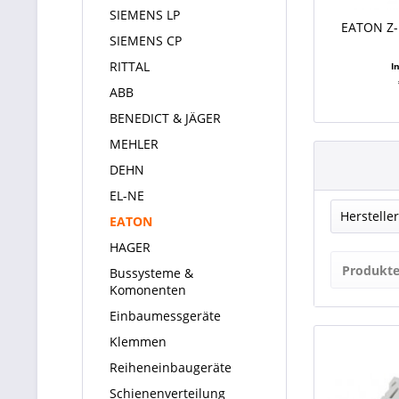
SIEMENS LP
EATON Z-
SIEMENS CP
RITTAL
I
ABB
BENEDICT & JÄGER
MEHLER
DEHN
EL-NE
Hersteller
EATON
HAGER
EAT
Produkte
Bussysteme &
Komonenten
Einbaumessgeräte
Klemmen
Reiheneinbaugeräte
Schienenverteilung