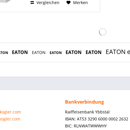
Klemmquerschnitt 0,5-10 qmm
Vergleichen
Merken
ein- und...
EATON 
EATON
EATON
EATON
EATON
ATON
EATON
Bankverbindung
-kogler.com
Raiffeisenbank Ybbstal
-kogler.com
IBAN: AT53 3290 6000 0002 2632
BIC: RLNWATWWWHY