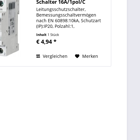
Schalter 16A/1pol/C
Leitungsschutzschalter,
Bemessungsschaltvermögen
nach EN 60898:10kA, Schutzart
(IP):IP20, Polzahl:1,
Auslösecharakteristik:C,
Inhalt
1 Stück
Bemessungsstrom:16A,
€ 4,94 *
Frequenz:50Hz
Auslösecharakteristik C Polzahl
(gesamt) 1 Bemessungsstrom 16
Vergleichen
Merken
A...