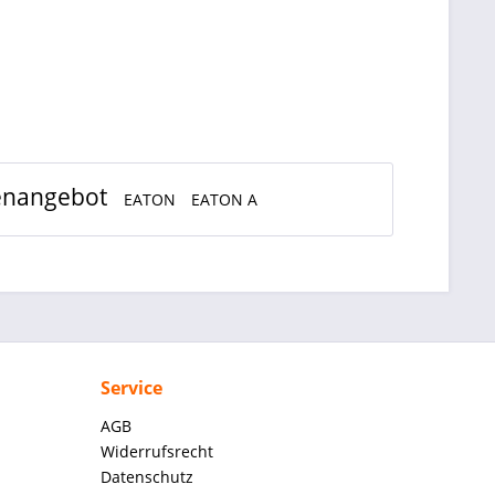
enangebot
EATON
EATON A
Service
AGB
Widerrufsrecht
Datenschutz