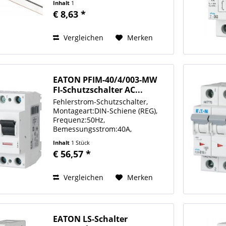
Inhalt
1
nur wenige Bauteile, 2
€ 8,63 *
Winkeltypen je
Schienenquerschnitt für
Drehstromverschienung,...
Vergleichen
Merken
EATON PFIM-40/4/003-MW
FI-Schutzschalter AC...
Fehlerstrom-Schutzschalter,
Montageart:DIN-Schiene (REG),
Frequenz:50Hz,
Bemessungsstrom:40A,
Bemessungsspannung:230/400V,
Inhalt
1 Stück
Polzahl:4,
€ 56,57 *
Bemessungsfehlerstrom:0,03A,
Fehlerstrom-Typ:AC, Selektiver-
Typ:nein,
Vergleichen
Merken
Kurzschlussfestigkeit:10kA,...
EATON LS-Schalter