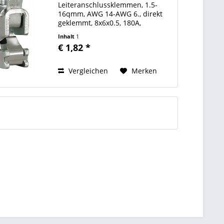
Leiteranschlussklemmen, 1.5-
16qmm, AWG 14-AWG 6., direkt
geklemmt, 8x6x0.5, 180A,
verwendbar für alle 5mm dicken
Inhalt
1
Flachschienen, Breite=11,5mm,
€ 1,82 *
Klemmraum BxH=7.5x7.5mm, mit
integrierter Haltefeder,
geöffnetem Klemmraum und...
Vergleichen
Merken