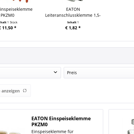
inspeiseklemme
EATON
PKZM0
Leiteranschlussklemme 1,5-
16 mm² f.5mm
nhalt
1 Stück
Inhalt
1
€ 11,50 *
€ 1,82 *
Preis
ON
 anzeigen
von
€ 1,82
bis
€ 11,50
EATON Einspeiseklemme
PKZM0
Einspeiseklemme für