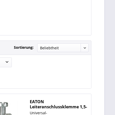
Sortierung:
EATON
Leiteranschlussklemme 1,5-
16 mm² f.5mm
Universal-