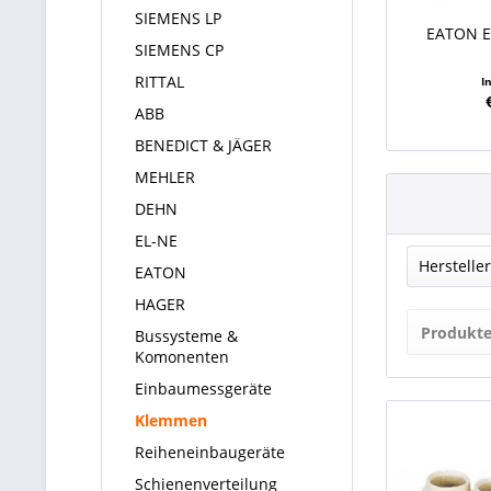
SIEMENS LP
EATON E
SIEMENS CP
RITTAL
I
ABB
BENEDICT & JÄGER
MEHLER
DEHN
EL-NE
Hersteller
EATON
HAGER
EAT
Produkte
Bussysteme &
Komonenten
Einbaumessgeräte
Klemmen
Reiheneinbaugeräte
Schienenverteilung