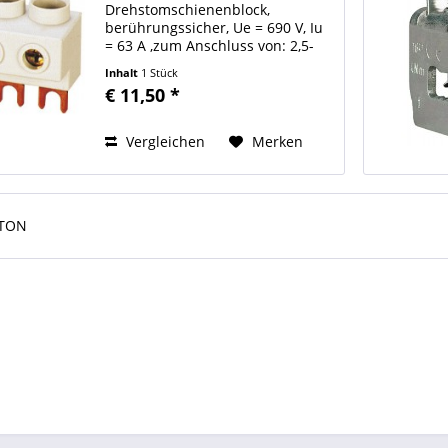
Drehstomschienenblock,
berührungssicher, Ue = 690 V, Iu
= 63 A ,zum Anschluss von: 2,5-
25mm2 mehrdrähtig oder 2,5-
Inhalt
1 Stück
16mm2 feindrähtig mit
€ 11,50 *
Aderendhülse Art des Zubehörs
Einspeiseklemme Hersteller
EATON Typ BK25/3-PKZ0
Vergleichen
Merken
TON