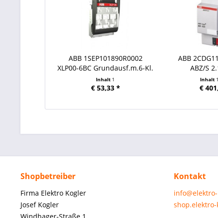
ABB 1SEP101890R0002
ABB 2CDG1
XLP00-6BC Grundausf.m.6-Kl.
ABZ/S 2.
Inhalt
1
Inhalt
€ 53,33 *
€ 401
Shopbetreiber
Kontakt
Firma Elektro Kogler
info@elektro
Josef Kogler
shop.elektro
Windhager-Straße 1