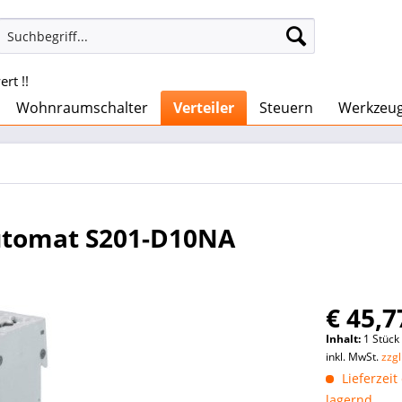
rt !!
Wohnraumschalter
Verteiler
Steuern
Werkzeu
utomat S201-D10NA
€ 45,7
Inhalt:
1 Stück
inkl. MwSt.
zzg
Lieferzeit
lagernd