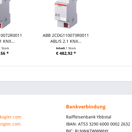
10072R0011
ABB 2CDG110073R0011
1 KNX...
ABL/S 2.1 KNX...
1 Stück
Inhalt
1 Stück
,56 *
€ 482,92 *
Bankverbindung
-kogler.com
Raiffeisenbank Ybbstal
-kogler.com
IBAN: AT53 3290 6000 0002 2632
BIC: RLNWATWWWHY