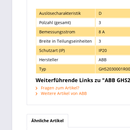
Auslösecharakteristik
D
Polzahl (gesamt)
3
Bemessungsstrom
8 A
Breite in Teilungseinheiten
3
Schutzart (IP)
IP20
Hersteller
ABB
Typ
GHS2030001R0
Weiterführende Links zu "ABB GHS
Fragen zum Artikel?
Weitere Artikel von ABB
Ähnliche Artikel