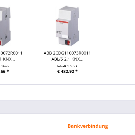
10072R0011
ABB 2CDG110073R0011
1 KNX...
ABL/S 2.1 KNX...
1 Stück
Inhalt
1 Stück
,56 *
€ 482,92 *
Bankverbindung