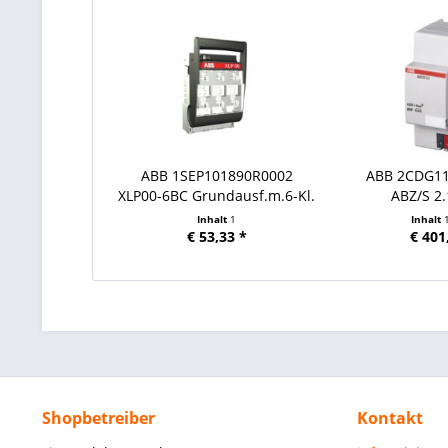
ABB 1SEP101890R0002
ABB 2CDG1
XLP00-6BC Grundausf.m.6-Kl.
ABZ/S 2.
Inhalt
1
Inhalt
€ 53,33 *
€ 401
Shopbetreiber
Kontakt