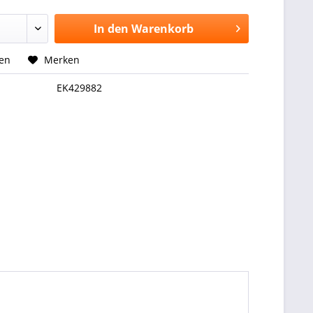
In den
Warenkorb
hen
Merken
EK429882