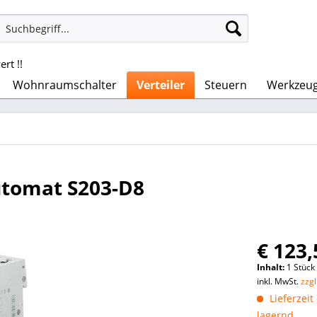
rt !!
Wohnraumschalter
Verteiler
Steuern
Werkzeu
tomat S203-D8
€ 123,
Inhalt:
1 Stück
inkl. MwSt.
zzg
Lieferzeit
lagernd