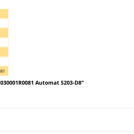
081
2030001R0081 Automat S203-D8"