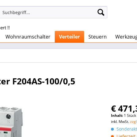
rt !!
Wohnraumschalter
Verteiler
Steuern
Werkzeu
ter F204AS-100/0,5
€ 471,
Inhalt:
1 Stück
inkl. MwSt.
zzg
Sonderakti
Lieferzeit