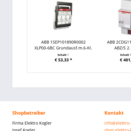
ABB 1SEP101890R0002
ABB 2CDG1
XLP00-6BC Grundausf.m.6-Kl.
ABZ/S 2.
Inhalt
1
Inhalt
€ 53,33 *
€ 401
Shopbetreiber
Kontakt
Firma Elektro Kogler
info@elektro
Josef Kogler
shop.elektro