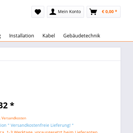
Mein Konto
€ 0,00 *
g
Installation
Kabel
Gebäudetechnik
32 *
l. Versandkosten
on " Versandkostenfreie Lieferung! "
 ca. 1-3 Werktage, vorausgesetzt beim Lieferanten