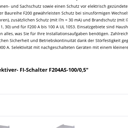
sonen- und Sachschutz sowie einen Schutz vor elektrisch gezünd
der Baureihe F200 gewährleisten Schutz bei sinusförmigen Wechs
ren), zusätzlichen Schutz (mit I?n = 30 mA) und Brandschutz (mit I
11, 30) und für F200 A bis 100 A UL 1053. Einsatzgebiete sind Ha
 alles, was Sie für Ihre Installationsaufgaben benötigen. Zahlrei
hen Sicherheit und Betriebskontinuität dank der Störfestigkeit g
000 A. Selektivität mit nachgeschalteten Geräten mit einem klein
tiver- FI-Schalter F204AS-100/0,5"