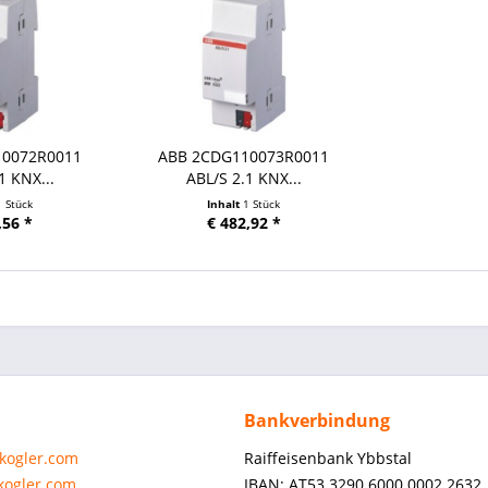
10072R0011
ABB 2CDG110073R0011
1 KNX...
ABL/S 2.1 KNX...
1 Stück
Inhalt
1 Stück
,56 *
€ 482,92 *
Bankverbindung
-kogler.com
Raiffeisenbank Ybbstal
-kogler.com
IBAN: AT53 3290 6000 0002 2632