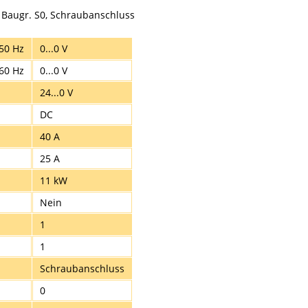
, Baugr. S0, Schraubanschluss
50 Hz
0...0 V
60 Hz
0...0 V
24...0 V
DC
40 A
25 A
11 kW
Nein
1
1
Schraubanschluss
0