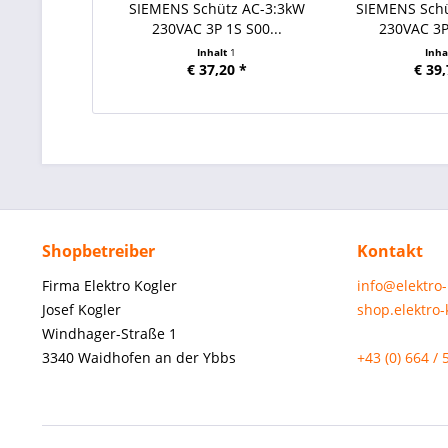
SIEMENS Schütz AC-3:3kW
SIEMENS Sch
230VAC 3P 1S S00...
230VAC 3P 
Inhalt
1
Inha
€ 37,20 *
€ 39,
Shopbetreiber
Kontakt
Firma Elektro Kogler
info@elektro
Josef Kogler
shop.elektro
Windhager-Straße 1
3340 Waidhofen an der Ybbs
+43 (0) 664 / 