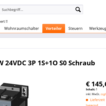
rt !!
Wohnraumschalter
Verteiler
Steuern
Werkzeu
W 24VDC 3P 1S+1O S0 Schraub
€ 145,
Inhalt:
1
inkl. MwSt.
zzg
Lieferzeit
lagernd