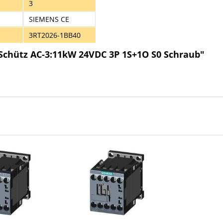
3
SIEMENS CE
3RT2026-1BB40
Schütz AC-3:11kW 24VDC 3P 1S+1O S0 Schraub"