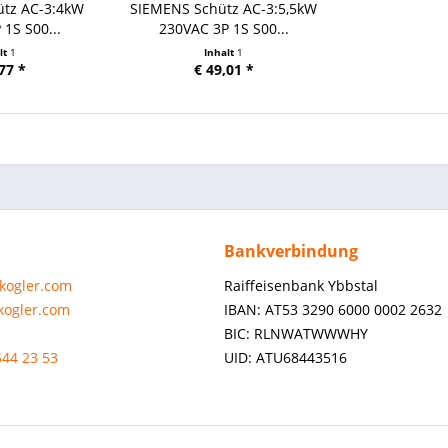
ütz AC-3:4kW
SIEMENS Schütz AC-3:5,5kW
1S S00...
230VAC 3P 1S S00...
lt
1
Inhalt
1
77 *
€ 49,01 *
Bankverbindung
-kogler.com
Raiffeisenbank Ybbstal
-kogler.com
IBAN: AT53 3290 6000 0002 2632
BIC: RLNWATWWWHY
544 23 53
UID: ATU68443516