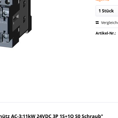
Vergleic
Artikel-Nr.:
ütz AC-3:11kW 24VDC 3P 1S+1O S0 Schraub"