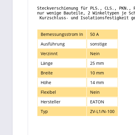
Steckverschienung für PLS., CLS., PKN., 
nur wenige Bauteile, 2 Winkeltypen je Sc
 Kurzschluss- und Isolationsfestigkeit g
Bemessungsstrom In
50 A
Ausführung
sonstige
Verzinnt
Nein
Länge
25 mm
Breite
10 mm
Höhe
14 mm
Flexibel
Nein
Hersteller
EATON
Typ
ZV-L1/N-100