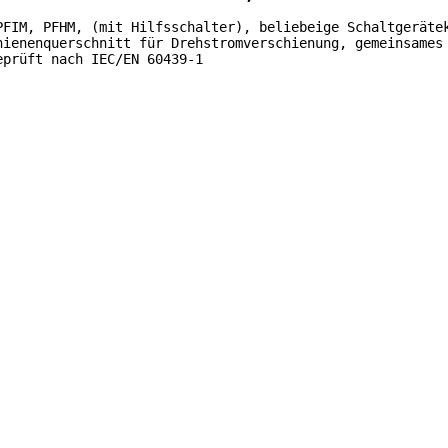
PFIM, PFHM, (mit Hilfsschalter), beliebeige Schaltgeräte
hienenquerschnitt für Drehstromverschienung, gemeinsames
eprüft nach IEC/EN 60439-1