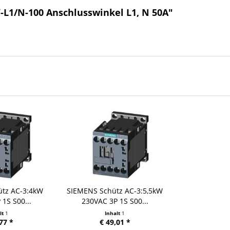
-L1/N-100 Anschlusswinkel L1, N 50A"
ütz AC-3:4kW
SIEMENS Schütz AC-3:5,5kW
1S S00...
230VAC 3P 1S S00...
lt
1
Inhalt
1
77 *
€ 49,01 *