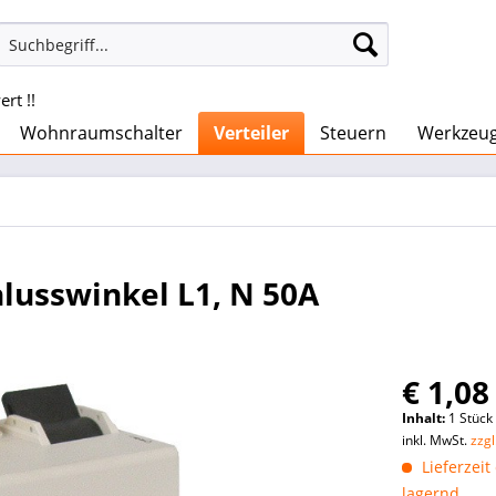
rt !!
Wohnraumschalter
Verteiler
Steuern
Werkzeu
lusswinkel L1, N 50A
€ 1,08
Inhalt:
1 Stück
inkl. MwSt.
zzg
Lieferzeit
lagernd