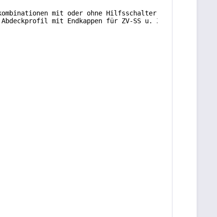
kombinationen mit oder ohne Hilfsschalter möglich, 
 Abdeckprofil mit Endkappen für ZV-SS u. ZV-SS-80A,