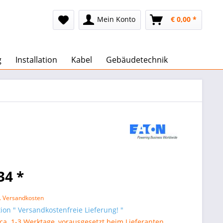
Mein Konto
€ 0,00 *
g
Installation
Kabel
Gebäudetechnik
34 *
l. Versandkosten
on " Versandkostenfreie Lieferung! "
 ca. 1-3 Werktage, vorausgesetzt beim Lieferanten