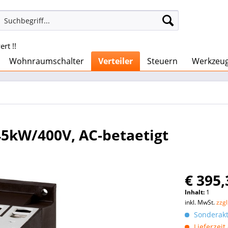
rt !!
Wohnraumschalter
Verteiler
Steuern
Werkzeu
45kW/400V, AC-betaetigt
€ 395,
Inhalt:
1
inkl. MwSt.
zzg
Sonderakti
Lieferzeit