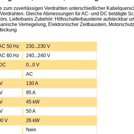
zum zuverlässigen Verdrahten unterschiedlicher Kabelquerschn
s Verdrahten. Gleiche Abmessungen für AC- und DC betätigte Sc
s. Lieferbares Zubehör: Hilfsschalterbausteine aufsteckbar un
ische Verriegelung, Elektronischer Zeitbaustein, Motorschutzr
bdeckung
AC 50 Hz
230...230 V
AC 60 Hz
240...240 V
 DC
0...0 V
AC
 V
130 A
 V
95 A
 V
45 kW
 V
50 A
00 V
26 kW
Nein