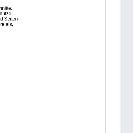
itte. 
hütze 
d Seiten-
elais,