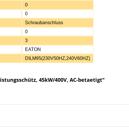
0
0
Schraubanschluss
0
3
EATON
DILM95(230V50HZ,240V60HZ)
istungsschütz, 45kW/400V, AC-betaetigt"