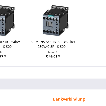
ütz AC-3:4kW
SIEMENS Schütz AC-3:5,5kW
1S S00...
230VAC 3P 1S S00...
lt
1
Inhalt
1
77 *
€ 49,01 *
Bankverbindung