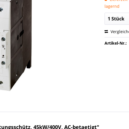
lagernd
Vergleic
Artikel-Nr.:
ungsschütz, 45kW/400V, AC-betaetigt"