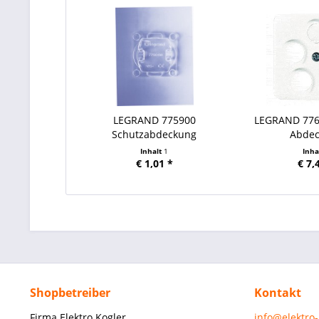
LEGRAND 775900
LEGRAND 776
Schutzabdeckung
Abde
Inhalt
1
Inha
€ 1,01 *
€ 7,
Shopbetreiber
Kontakt
Firma Elektro Kogler
info@elektro