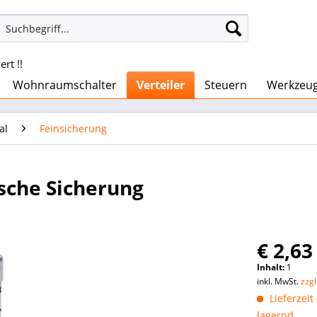
rt !!
Wohnraumschalter
Verteiler
Steuern
Werkzeu
al
Feinsicherung
sche Sicherung
€ 2,63
Inhalt:
1
inkl. MwSt.
zzg
Lieferzeit
lagernd