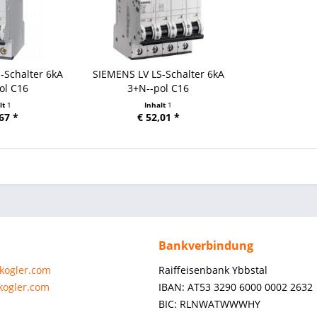
-Schalter 6kA
SIEMENS LV LS-Schalter 6kA
ol C16
3+N--pol C16
lt
1
Inhalt
1
67 *
€ 52,01 *
Bankverbindung
-kogler.com
Raiffeisenbank Ybbstal
-kogler.com
IBAN: AT53 3290 6000 0002 2632
BIC: RLNWATWWWHY