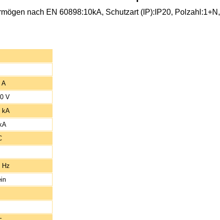
mögen nach EN 60898:10kA, Schutzart (IP):IP20, Polzahl:1+N, A
 A
0 V
 kA
kA
C
 Hz
in