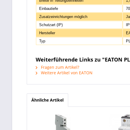
Breite in Teilungseinheiten
1,
Einbautiefe
7
Zusatzeinrichtungen möglich
Ja
Schutzart (IP)
IP
Hersteller
E
Typ
P
Weiterführende Links zu "EATON P
Fragen zum Artikel?
Weitere Artikel von EATON
Ähnliche Artikel