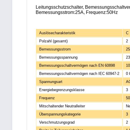
Leitungsschutzschalter, Bemessungsschaltver
Bemessungsstrom:25A, Frequenz:50Hz
Auslösecharakteristik
C
Polzahl (gesamt)
2
Bemessungsstrom
25
Bemessungsspannung
23
Bemessungsschaltvermögen nach EN 60898
10
Bemessungsschaltvermögen nach IEC 60947-2
0 
Spannungsart
A
Energiebegrenzungsklasse
3
Frequenz
50
Mitschaltender Neutralleiter
Ne
Überspannungskategorie
3
Verschmutzungsgrad
2