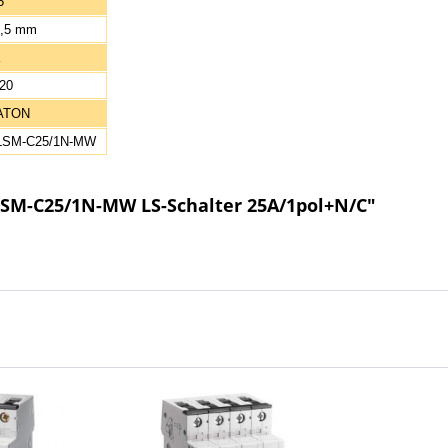
5
0,5 mm
20
ATON
LSM-C25/1N-MW
LSM-C25/1N-MW LS-Schalter 25A/1pol+N/C"