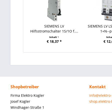
SIEMENS LV
SIEMENS LV LS
Hilfsstromschalter 1S/1O f....
1+N--p
Inhalt
1
Inha
€ 18,37 *
€ 12,
Shopbetreiber
Kontakt
Firma Elektro Kogler
info@elektro
Josef Kogler
shop.elektro
Windhager-Straße 1