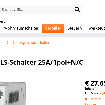
rt !!
Wohnraumschalter
Verteiler
Steuern
Werkzeu
al
Leitungsschutzschalter
S-Schalter 25A/1pol+N/C
€ 27,6
Inhalt:
1
inkl. MwSt.
zzg
Lieferzeit
lagernd