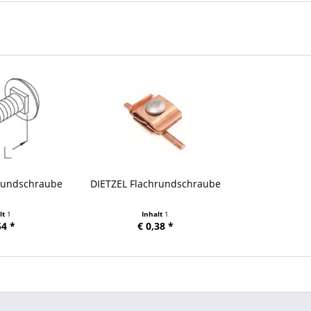
hrundschraube
DIETZEL Flachrundschraube
lt
1
Inhalt
1
54 *
€ 0,38 *