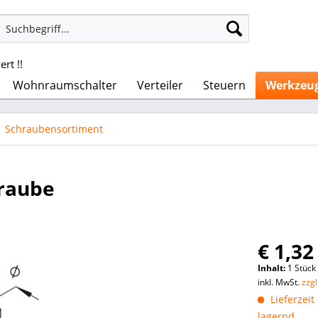
rt !!
Wohnraumschalter
Verteiler
Steuern
Werkzeu
Schraubensortiment
raube
€ 1,32
Inhalt:
1 Stück
inkl. MwSt.
zzg
Lieferzeit
lagernd