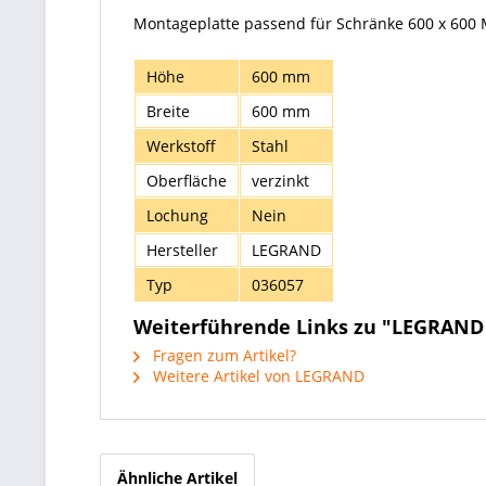
Montageplatte passend für Schränke 600 x 600 Ma
Höhe
600 mm
Breite
600 mm
Werkstoff
Stahl
Oberfläche
verzinkt
Lochung
Nein
Hersteller
LEGRAND
Typ
036057
Weiterführende Links zu "LEGRAND 
Fragen zum Artikel?
Weitere Artikel von LEGRAND
Ähnliche Artikel