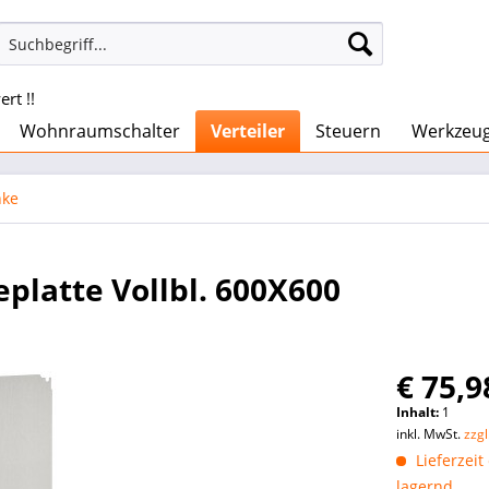
rt !!
Wohnraumschalter
Verteiler
Steuern
Werkzeu
nke
latte Vollbl. 600X600
€ 75,9
Inhalt:
1
inkl. MwSt.
zzg
Lieferzeit
lagernd