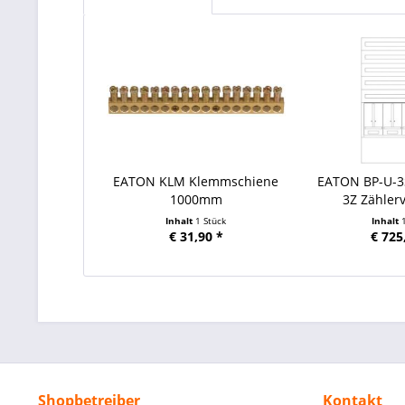
EATON KLM Klemmschiene
EATON BP-U-3
1000mm
3Z Zählerve
Inhalt
1 Stück
Inhalt
€ 31,90 *
€ 725
Shopbetreiber
Kontakt